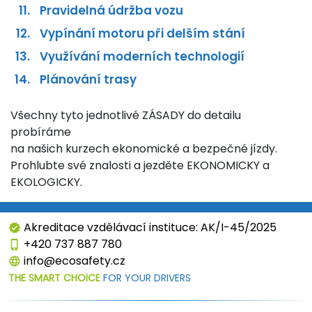
Pravidelná údržba vozu
Vypínání motoru při delším stání
Využívání moderních technologií
Plánování trasy
Všechny tyto jednotlivé ZÁSADY do detailu
probíráme
na našich kurzech ekonomické a bezpečné jízdy.
Prohlubte své znalosti a jezděte EKONOMICKY a
EKOLOGICKY.
Akreditace vzdělávací instituce: AK/I-45/2025
verified
+420 737 887 780
phone_iphone
info@ecosafety.cz
language
THE SMART CHOICE
FOR YOUR DRIVERS