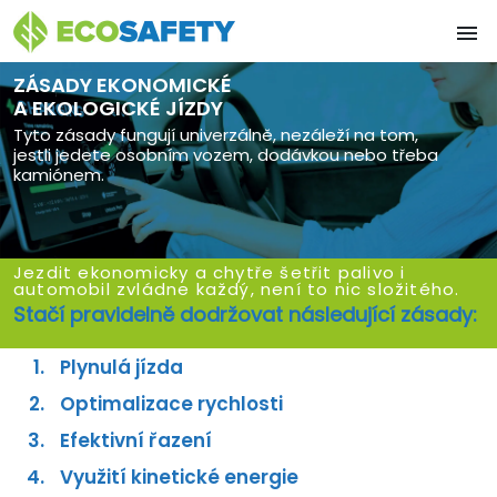

ZÁSADY EKONOMICKÉ
A EKOLOGICKÉ JÍZDY
Tyto zásady fungují univerzálně, nezáleží na tom,
jestli jedete osobním vozem, dodávkou nebo třeba
kamiónem.
Jezdit ekonomicky a chytře šetřit palivo i
automobil zvládne každý, není to nic složitého.
Stačí pravidelně dodržovat následující zásady:
Plynulá jízda
Optimalizace rychlosti
Efektivní řazení
Využití kinetické energie