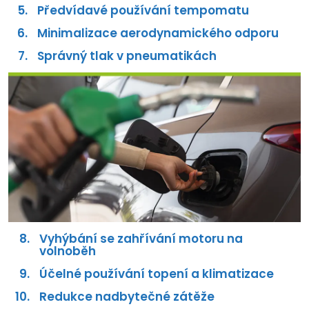
Předvídavé používání tempomatu
Minimalizace aerodynamického odporu
Správný tlak v pneumatikách
Vyhýbání se zahřívání motoru na
volnoběh
Účelné používání topení a klimatizace
Redukce nadbytečné zátěže